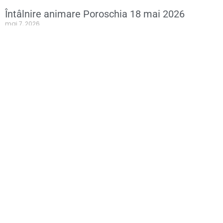
Întâlnire animare Poroschia 18 mai 2026
mai 7, 2026
Citește»
Accesează
Contact
Despre noi
Email:
contact@galcampiagavanu
Leader 2014-2020
Telefon: 0766 437 975
Leader 2023-2027
Noutăți
Galerie
Informații
Contact