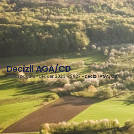
Decizii AGA/CD
Prima pagină
»
Leader 2023 – 2027
»
Decizii AGA/CD