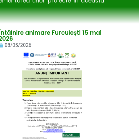
plementarea unor proiecte în această
Întâlnire animare Furculești 15 mai
2026
08/05/2026