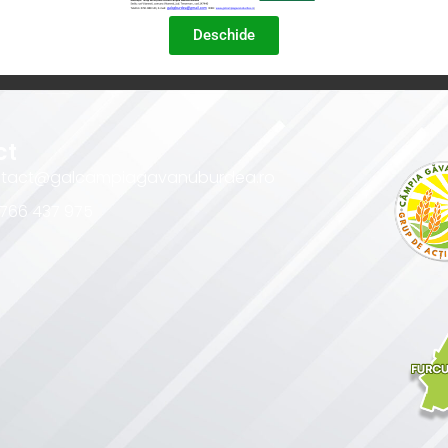
Deschide
ct
tact@galcampiagavanuburdea.ro
0766 437 975