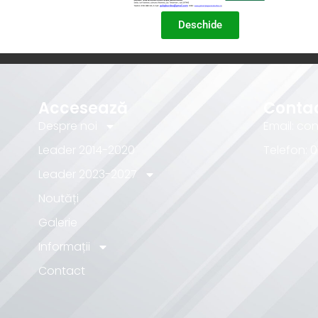
Deschide
Accesează
Conta
Despre noi
Email:
con
Leader 2014-2020
Telefon: 
Leader 2023-2027
Noutăți
Galerie
Informații
Contact