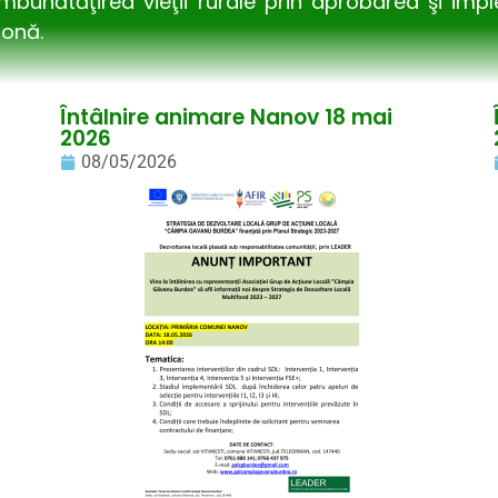
îmbunătăţirea vieţii rurale prin aprobarea şi im
zonă.
Întâlnire animare Nanov 18 mai
2026
08/05/2026